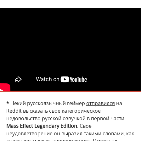
*
Некий русскоязычный геймер
отправился
на
Reddit высказать свое категорическое
недовольство русской озвучкой в первой части
Mass Effect Legendary Edition
. Свое
неудовлетворение он выразил такими словами, как