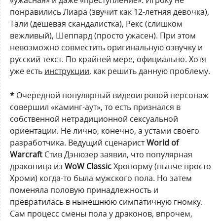
«ужасная» и даже «преступление». Игроку не
понравились Лиара (звучит как 12-летняя девочка),
Тали (дешевая скандалистка), Рекс (слишком
вежливый), Шеппард (просто ужасен). При этом
невозможно совместить оригинальную озвучку и
русский текст. По крайней мере, официально. Хотя
уже есть
инструкции
, как решить данную проблему.
*
Очередной популярный видеоигровой персонаж
совершил «каминг-аут», то есть признался в
собственной нетрадиционной сексуальной
ориентации. Не лично, конечно, а устами своего
разработчика. Ведущий сценарист
World of
Warcraft
Стив Дэнюзер заявил, что популярная
драконица из
WoW Classic
Хронорму (нынче просто
Хроми) когда-то была мужского пола. Но затем
поменяла половую принадлежность и
превратилась в нынешнюю симпатичную гномку.
Сам процесс смены пола у драконов, впрочем,