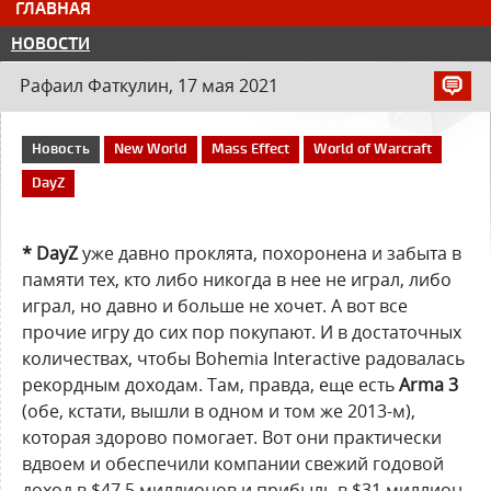
ГЛАВНАЯ
НОВОСТИ
Рафаил Фаткулин, 17 мая 2021
Новость
New World
Mass Effect
World of Warcraft
DayZ
* DayZ
уже давно проклята, похоронена и забыта в
памяти тех, кто либо никогда в нее не играл, либо
играл, но давно и больше не хочет. А вот все
прочие игру до сих пор покупают. И в достаточных
количествах, чтобы Bohemia Interactive радовалась
рекордным доходам. Там, правда, еще есть
Arma 3
(обе, кстати, вышли в одном и том же 2013-м),
которая здорово помогает. Вот они практически
вдвоем и обеспечили компании свежий годовой
доход в $47.5 миллионов и прибыль в $31 миллион.