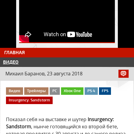
ГЛАВНАЯ
ВИДЕО
Михаил Баранов, 23 августа 2018
Видео
Трейлеры
PC
Xbox One
PS 4
FPS
Insurgency: Sandstorm
Показал себя на выставке и шутер
Insurgency:
Sandstorm
, нынче готовящийся ко второй бете,
которая продлится с 30 августа и до самого релиза