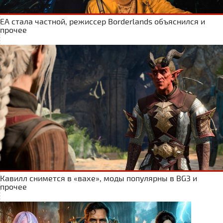
ЕА стала частной, режиссер Borderlands объяснился и
прочее
Кавилл снимется в «вахе», моды популярны в BG3 и
прочее