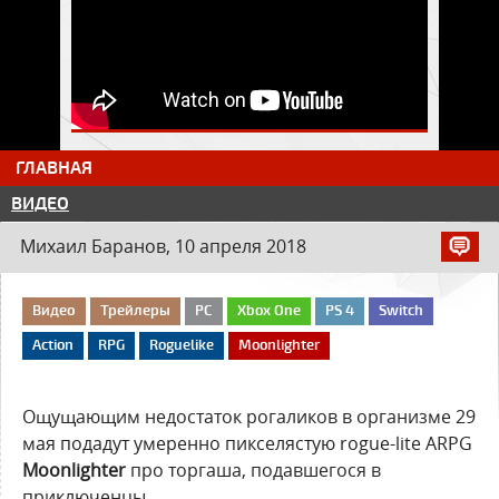
ГЛАВНАЯ
ВИДЕО
Михаил Баранов, 10 апреля 2018
Видео
Трейлеры
PC
Xbox One
PS 4
Switch
Action
RPG
Roguelike
Moonlighter
Ощущающим недостаток рогаликов в организме 29
мая подадут умеренно пикселястую rogue-lite ARPG
Moonlighter
про торгаша, подавшегося в
приключенцы.