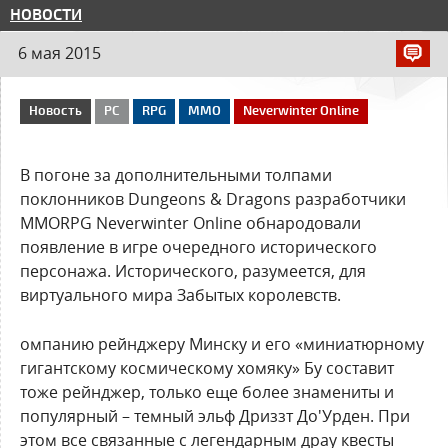
НОВОСТИ
6 мая 2015
Новость
PC
RPG
MMO
Neverwinter Online
В погоне за дополнительными толпами
поклонников Dungeons & Dragons разработчики
MMORPG Neverwinter Online обнародовали
появление в игре очередного исторического
персонажа. Исторического, разумеется, для
виртуального мира Забытых королевств.
омпанию рейнджеру Минску и его «миниатюрному
гигантскому космическому хомяку» Бу составит
тоже рейнджер, только еще более знамениты и
популярный – темный эльф Дриззт До'Урден. При
этом все связанные с легендарным драу квесты