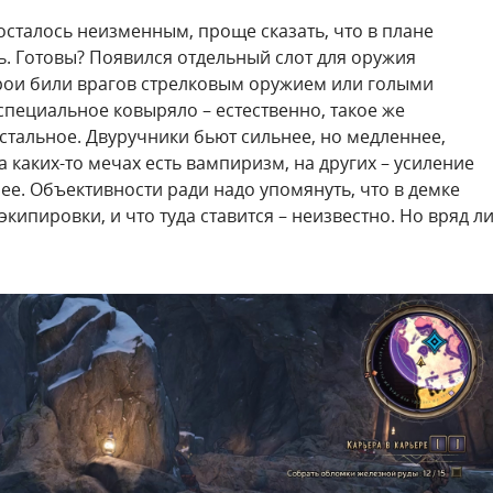
 осталось неизменным, проще сказать, что в плане
. Готовы? Появился отдельный слот для оружия
ерои били врагов стрелковым оружием или голыми
 специальное ковыряло – естественно, такое же
стальное. Двуручники бьют сильнее, но медленнее,
а каких-то мечах есть вампиризм, на других – усиление
лее. Объективности ради надо упомянуть, что в демке
кипировки, и что туда ставится – неизвестно. Но вряд л