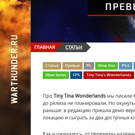
ПРЕВ
ГЛАВНАЯ
СТАТЬИ
Статья
Превью
PC
Xbox One
PS 4
Xbox Series
FPS
Tiny Tina’s Wonderlands
Про
Tiny Tina Wonderlands
мы писали б
до релиза не планировали. Но окуну
раньше: в редакцию пришла демо-верс
локацию и сыграть за два доступных к
Как и ожидалось, от перемены назван