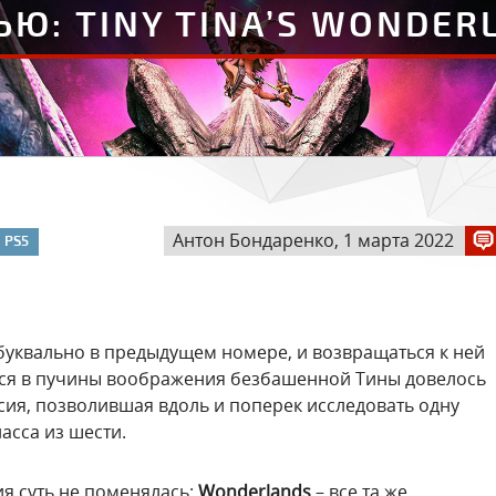
ЬЮ: TINY TINA’S WONDER
Антон Бондаренко, 1 марта 2022
PS5
уквально в предыдущем номере, и возвращаться к ней
ться в пучины воображения безбашенной Тины довелось
ия, позволившая вдоль и поперек исследовать одну
ласса из шести.
ия суть не поменялась:
Wonderlands
– все та же