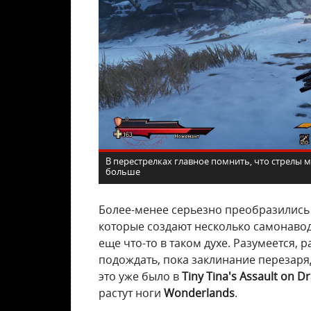
В перестрелках главное помнить, что стрелы 
больше
Более-менее серьезно преобразились 
которые создают несколько самонавод
еще что-то в таком духе. Разумеется, 
подождать, пока заклинание перезаряд
это уже было в
Tiny Tina's Assault on 
растут ноги
Wonderlands
.