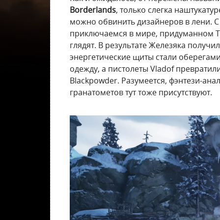
Borderlands
, только слегка наштукату
можно обвинить дизайнеров в лени. С
приключаемся в мире, придуманном Ти
глядят. В результате Железяка получи
энергетические щиты стали оберегами
одежду, а пистолеты Vladof преврати
Blackpowder. Разумеется, фэнтези-ана
гранатометов тут тоже присутствуют.