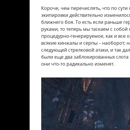
Короче, чем перечислять, что по сути
экипировки действительно изменилось
ближнего боя. То есть если раньше г
руками, то теперь мы таскаем с собой
процедурно-генерируемое, как и все о
всякие кинжалы и серпы – наоборот; н
следующей стрелковой атаки, и так да
были еще два заблокированных слота э
они что-то радикально изменят.