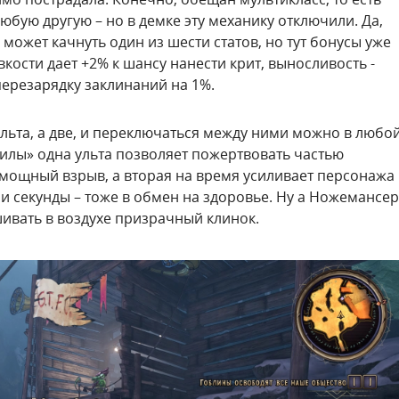
юбую другую – но в демке эту механику отключили. Да,
ожет качнуть один из шести статов, но тут бонусы уже
кости дает +2% к шансу нанести крит, выносливость -
 перезарядку заклинаний на 1%.
 ульта, а две, и переключаться между ними можно в любо
гилы» одна ульта позволяет пожертвовать частью
я мощный взрыв, а вторая на время усиливает персонажа
ри секунды – тоже в обмен на здоровье. Ну а Ножемансер
шивать в воздухе призрачный клинок.