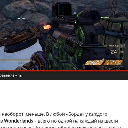
 правее лампы
– наоборот, меньше. В любой «Борде» у каждого
 в
Wonderlands
– всего по одной на каждый из шести
мо пострадала. Конечно, обещан мультикласс, то есть