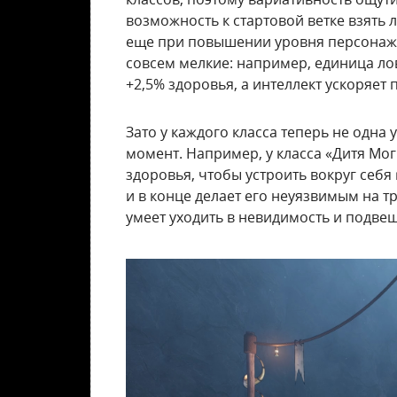
возможность к стартовой ветке взять л
еще при повышении уровня персонаж м
совсем мелкие: например, единица лов
+2,5% здоровья, а интеллект ускоряет
Зато у каждого класса теперь не одна
момент. Например, у класса «Дитя Мо
здоровья, чтобы устроить вокруг себ
и в конце делает его неуязвимым на т
умеет уходить в невидимость и подве