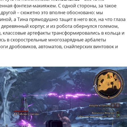
ренная фэнтези-макияжем. С одной стороны, за такое
 другой – сюжетно это вполне обосновано: мы
ной, а Тина прямодушно тащит в него все, на что глаза
л деревянный корпус и из робота обернулся големом,
, классовые артефакты трансформировались в кольца и
лись в скорострельные многозарядные арбалеты
логи дробовиков, автоматов, снайперских винтовок и