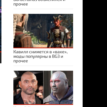
прочее
Кавилл снимется в «вахе»,
моды популярны в BG3 и
прочее