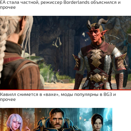
ЕА стала частной, режиссер Borderlands объяснился и
прочее
Кавилл снимется в «вахе», моды популярны в BG3 и
прочее