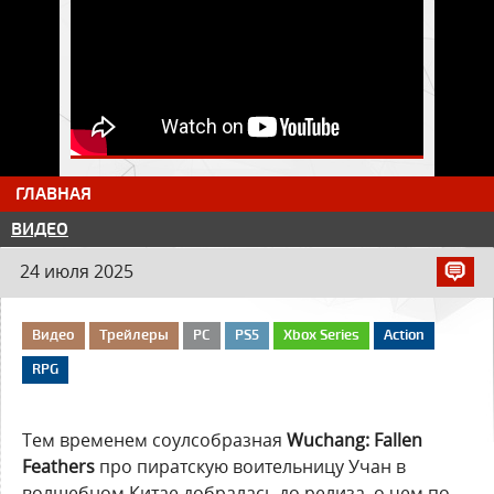
ГЛАВНАЯ
ВИДЕО
24 июля 2025
Видео
Трейлеры
PC
PS5
Xbox Series
Action
RPG
Тем временем соулсобразная
Wuchang: Fallen
Feathers
про пиратскую воительницу Учан в
волшебном Китае добралась до релиза, о чем по