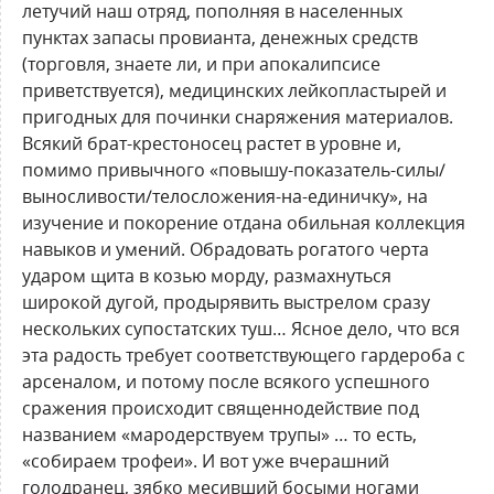
летучий наш отряд, пополняя в населенных
пунктах запасы провианта, денежных средств
(торговля, знаете ли, и при апокалипсисе
приветствуется), медицинских лейкопластырей и
пригодных для починки снаряжения материалов.
Всякий брат-крестоносец растет в уровне и,
помимо привычного «повышу-показатель-силы/
выносливости/телосложения-на-единичку», на
изучение и покорение отдана обильная коллекция
навыков и умений. Обрадовать рогатого черта
ударом щита в козью морду, размахнуться
широкой дугой, продырявить выстрелом сразу
нескольких супостатских туш… Ясное дело, что вся
эта радость требует соответствующего гардероба с
арсеналом, и потому после всякого успешного
сражения происходит священнодействие под
названием «мародерствуем трупы» … то есть,
«собираем трофеи». И вот уже вчерашний
голодранец, зябко месивший босыми ногами