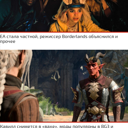
ЕА стала частной, режиссер Borderlands объяснился и
прочее
Кавилл снимется в «вахе», моды популярны в BG3 и