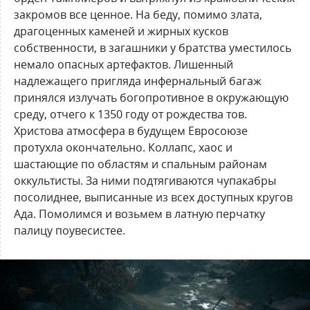
закромов все ценное. На беду, помимо злата,
драгоценных каменей и жирных кусков
собственности, в загашники у братства уместилось
немало опасных артефактов. Лишенный
надлежащего пригляда инфернальный багаж
принялся излучать богопротивное в окружающую
среду, отчего к 1350 году от рождества тов.
Христова атмосфера в будущем Евросоюзе
протухла окончательно. Коллапс, хаос и
шастающие по областям и спальным районам
оккультисты. За ними подтягиваются чупакабры
посолиднее, выписанные из всех доступных кругов
Ада. Помолимся и возьмем в латную перчатку
палицу поувесистее.