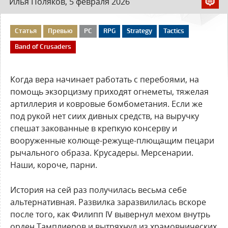
Илья Поляков, 5 февраля 2026
Статья
Превью
PC
RPG
Strategy
Tactics
Band of Crusaders
Когда вера начинает работать с перебоями, на
помощь экзорцизму приходят огнеметы, тяжелая
артиллерия и ковровые бомбометания. Если же
под рукой нет сиих дивных средств, на выручку
спешат закованные в крепкую консерву и
вооруженные колюще-режуще-плющащим пецари
рычального образа. Крусадеры. Мерсенарии.
Наши, короче, парни.
История на сей раз получилась весьма себе
альтернативная. Развилка заразвилилась вскоре
после того, как Филипп IV вывернул мехом внутрь
орден Тамплиеров и вытряхнул из храмовнических