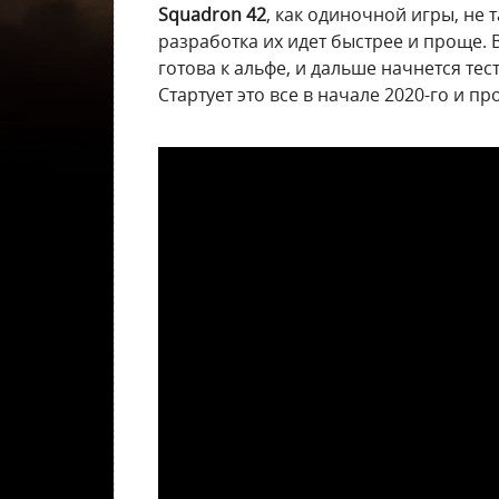
Squadron 42
, как одиночной игры, не
разработка их идет быстрее и проще. 
готова к альфе, и дальше начнется т
Стартует это все в начале 2020-го и п