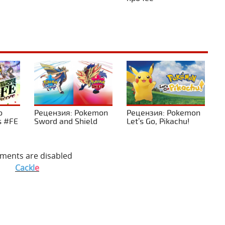
o
Рецензия: Pokemon
Рецензия: Pokemon
s #FE
Sword and Shield
Let’s Go, Pikachu!
ents are disabled
Cackl
e