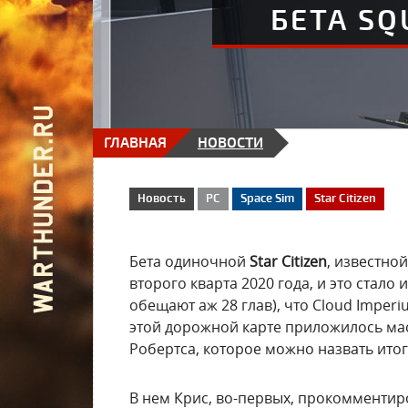
БЕТА SQ
ГЛАВНАЯ
НОВОСТИ
Новость
PC
Space Sim
Star Citizen
Бета одиночной
Star Citizen
, известно
второго кварта 2020 года, и это стало 
обещают аж 28 глав), что Cloud Imper
этой дорожной карте приложилось м
Робертса, которое можно назвать итог
В нем Крис, во-первых, прокомментир