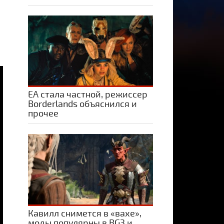
ЕА стала частной, режиссер
Borderlands объяснился и
прочее
Кавилл снимется в «вахе»,
моды популярны в BG3 и