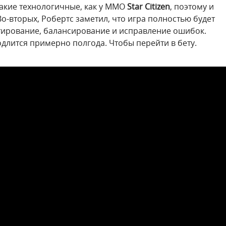
 такие технологичные, как у ММО
Star Citizen
, поэтому и
Во-вторых, Робертс заметил, что игра полностью будет
естирование, балансирование и исправление ошибок.
родлится примерно полгода. Чтобы перейти в бету.