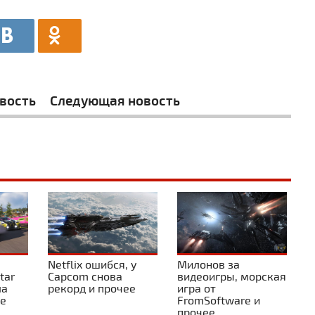
вость
Следующая новость
Netflix ошибся, у
Милонов за
tar
Capcom снова
видеоигры, морская
ла
рекорд и прочее
игра от
ее
FromSoftware и
прочее