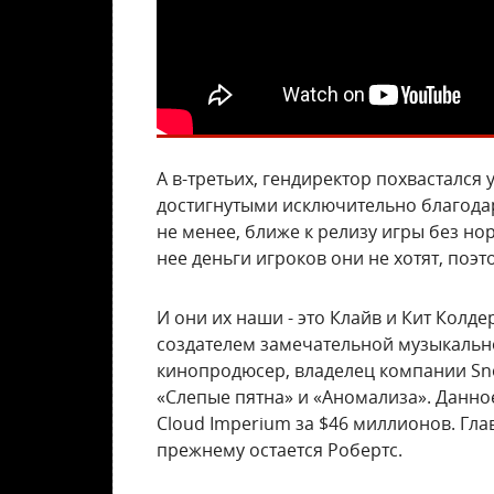
А в-третьих, гендиректор похвастался
достигнутыми исключительно благода
не менее, ближе к релизу игры без но
нее деньги игроков они не хотят, поэ
И они их наши - это Клайв и Кит Колде
создателем замечательной музыкальн
кинопродюсер, владелец компании Sno
«Слепые пятна» и «Аномализа». Данн
Cloud Imperium за $46 миллионов. Гла
прежнему остается Робертс.