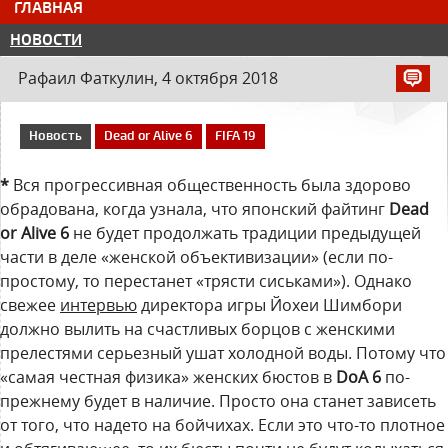
ГЛАВНАЯ
НОВОСТИ
Рафаил Фаткулин, 4 октября 2018
Новость
Dead or Alive 6
FIFA 19
*
Вся прогрессивная общественность была здорово
обрадована, когда узнала, что японский файтинг
Dead
or Alive 6
не будет продолжать традиции предыдущей
части в деле «женской объективизации» (если по-
простому, то перестанет «трясти сиськами»). Однако
свежее
интервью
директора игры Йохеи Шимбори
должно вылить на счастливых борцов с женскими
прелестями серьезный ушат холодной воды. Потому что
«самая честная физика» женских бюстов в
DoA 6
по-
прежнему будет в наличие. Просто она станет зависеть
от того, что надето на бойчихах. Если это что-то плотное