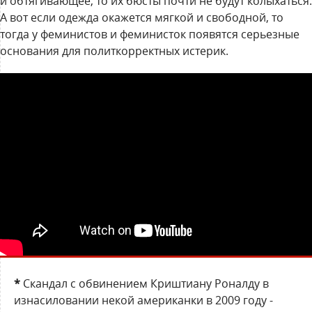
и обтягивающее, то их бюсты почти не будут колыхаться.
А вот если одежда окажется мягкой и свободной, то
тогда у феминистов и феминисток появятся серьезные
основания для политкорректных истерик.
*
Скандал с обвинением Криштиану Роналду в
изнасиловании некой американки в 2009 году -