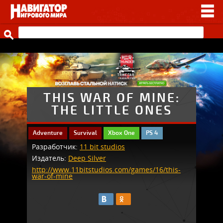
НОВОСТИ
ВИДЕО
СТАТЬИ
ИГРЫ
THIS WAR OF MINE:
THE LITTLE ONES
ПРОЧЕЕ
Adventure
Survival
Xbox One
PS 4
ИГРЫ ОТ НАШИХ
Разработчик:
11 bit studios
Издатель:
Deep Silver
http://www.11bitstudios.com/games/16/this-
war-of-mine