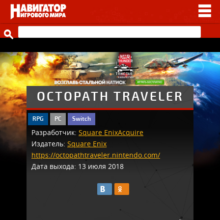
НОВОСТИ
ВИДЕО
СТАТЬИ
ИГРЫ
OCTOPATH TRAVELER
ПРОЧЕЕ
RPG
PC
Switch
Разработчик:
Square Enix
Acquire
ИГРЫ ОТ НАШИХ
Издатель:
Square Enix
https://octopathtraveler.nintendo.com/
Дата выхода: 13 июля 2018