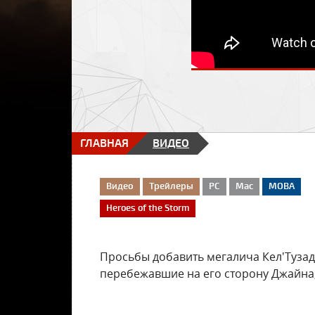
ГЛАВНАЯ
ВИДЕО
Видео
Трейлеры
PC
Mac
MOBA
Heroes of the Storm
Просьбы добавить мегалича Кел'Тузад
перебежавшие на его сторону Джайна,