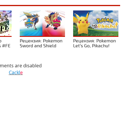
o
Рецензия: Pokemon
Рецензия: Pokemon
s #FE
Sword and Shield
Let’s Go, Pikachu!
ents are disabled
Cackl
e