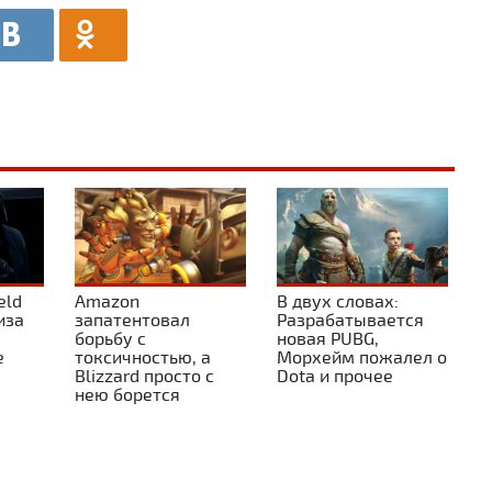
eld
Amazon
В двух словах:
иза
запатентовал
Разрабатывается
борьбу с
новая PUBG,
е
токсичностью, а
Морхейм пожалел о
Blizzard просто с
Dota и прочее
нею борется