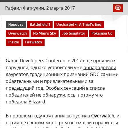
Рафаил Фаткулин, 2 марта 2017
Новость
Battlefield 1
Uncharted 4: A Thief’s End
Overwatch
No Man’s Sky
Job Simulator
Pokemon Go
Inside
Firewatch
Game Developers Conference 2017 еще продлится
пару дней, однако устроители уже
обнародовали
лауреатов традиционных признаний GDC самыми
обаятельными и привлекательными за
предыдущий год. Особых сенсаций в списке
победителей не обнаружилось, потому что
победила Blizzard.
В прошлом году компания выпустила
Overwatch
, и
с этим ее свежим монстром не смогли справиться