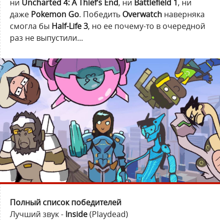
ни
Uncharted 4: A Thief’s End
, ни
Battlefield 1
, ни
даже
Pokemon Go
. Победить
Overwatch
наверняка
смогла бы
Half-Life 3
, но ее почему-то в очередной
раз не выпустили...
Полный список победителей
Лучший звук -
Inside
(Playdead)