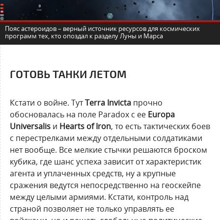
Пояс астероидов – верный источник ресурсов для космических
программ тех, кто опоздал к разделу Луны и Марса
ГОТОВЬ ТАНКИ ЛЕТОМ
Кстати о войне. Тут
Terra Invicta
прочно
обосновалась на поле Paradox с ее
Europa
Universalis
и
Hearts of Iron
, то есть тактических боев
с перестрелками между отдельными солдатиками
нет вообще. Все мелкие стычки решаются броском
кубика, где шанс успеха зависит от характеристик
агента и уплаченных средств, ну а крупные
сражения ведутся непосредственно на геоскейпе
между целыми армиями. Кстати, контроль над
страной позволяет не только управлять ее