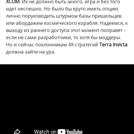
XCOM
. Их не должно быть много, игра и без того
идет неспешно. Но было бы круто иметь опцию
лично поруководить штурмом базы пришельцев
или абордажем космического корабля. Надеемся, к
выходу из раннего доступа этот момент поправят –
если не сами разработчики, то хотя бы моддеры.
Но и сейчас поклонникам 4X-стратегий
Terra Invicta
должна зайти на ура.