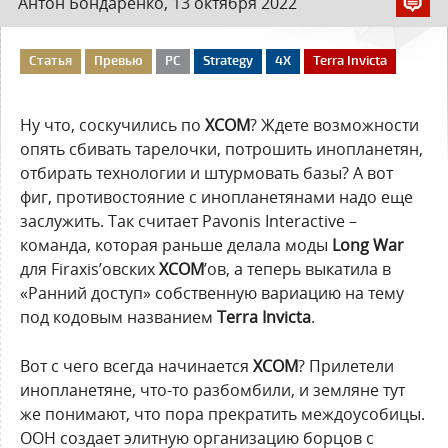
Антон Бондаренко, 13 октября 2022
Статья
Превью
PC
Strategy
4X
Terra Invicta
Ну что, соскучились по
XCOM
? Ждете возможности
опять сбивать тарелочки, потрошить инопланетян,
отбирать технологии и штурмовать базы? А вот
фиг, противостояние с инопланетянами надо еще
заслужить. Так считает Pavonis Interactive –
команда, которая раньше делала моды
Long War
для Firaxis’овских
XCOM
’ов, а теперь выкатила в
«Ранний доступ» собственную вариацию на тему
под кодовым названием
Terra Invicta
.
Вот с чего всегда начинается
XCOM
? Прилетели
инопланетяне, что-то разбомбили, и земляне тут
же понимают, что пора прекратить междоусобицы.
ООН создает элитную организацию борцов с