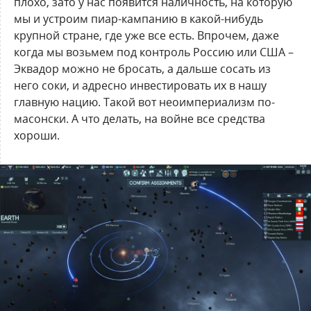
плохо, зато у нас появится наличность, на которую
мы и устроим пиар-кампанию в какой-нибудь
крупной стране, где уже все есть. Впрочем, даже
когда мы возьмем под контроль Россию или США –
Эквадор можно не бросать, а дальше сосать из
него соки, и адресно инвестировать их в нашу
главную нацию. Такой вот неоимпериализм по-
масонски. А что делать, на войне все средства
хороши.