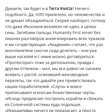
Думаете, так будет и в
Terra Invicta
? Ничего
подобного. Да, НЛО прилетело, но человечество и
не думает объединяться. Скорее наоборот, потому
что даже Икскомов возникло не один, а целых
семь. Загибаем пальцы: Humanity First хочет без
лишних разговоров аннигилировать всех чужаков
и им сочувствующих. «Академия» считает, что раз
инопланетяне смогли сюда долететь – они уже
выше насилия и с ними можно договориться.
«Протекторат» тоже за дипломатию, правда с
другим оттенком – мол, мы все равно не сможем
воевать с расой, освоившей межзвездные
перелеты, так что давайте уже приветствовать
наших поработителей. «Слуги» и вовсе
приписывают ксеносам божественные черты.
«Исход» предлагает построить корабли и сбежать
из Солнечной системы куда подальше.
«Инициатива» ничего не предлагает, а просто