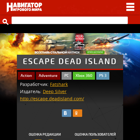
НОВОСТИ
ВИДЕО
СТАТЬИ
ИГРЫ
ESCAPE DEAD ISLAND
ПРОЧЕЕ
Action
Adventure
PC
Xbox 360
PS 3
Разработчик:
Fatshark
ИГРЫ ОТ НАШИХ
Издатель:
Deep Silver
http://escape.deadisland.com/
ОЦЕНКА РЕДАКЦИИ
ОЦЕНКА ПОЛЬЗОВАТЕЛЕЙ