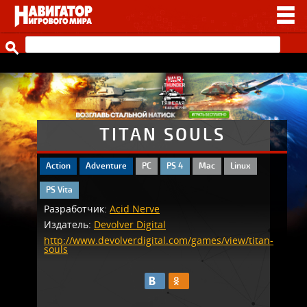
НОВОСТИ
ВИДЕО
СТАТЬИ
ИГРЫ
TITAN SOULS
ПРОЧЕЕ
Action
Adventure
PC
PS 4
Mac
Linux
ИГРЫ ОТ НАШИХ
PS Vita
Разработчик:
Acid Nerve
Издатель:
Devolver Digital
http://www.devolverdigital.com/games/view/titan-
souls