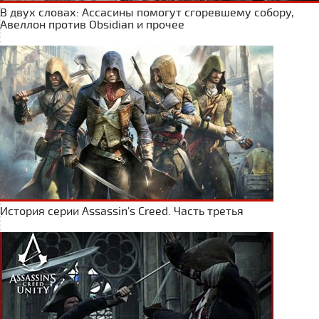
В двух словах: Ассасины помогут сгоревшему собору,
Авеллон против Obsidian и прочее
История серии Assassin's Creed. Часть третья