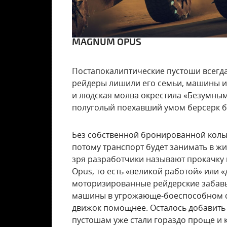
MAGNUM OPUS
Постапокалиптические пустоши всегда 
рейдеры лишили его семьи, машины и, 
и людская молва окрестила «Безумным»
полуголый поехавший умом берсерк без
Без собственной бронированной колы
потому транспорт будет занимать в жиз
зря разработчики называют прокачку 
Opus, то есть «великой работой» или 
моторизированные рейдерские забавы
машины в угрожающе-боеспособном со
движок помощнее. Осталось добавить п
пустошам уже стали гораздо проще и