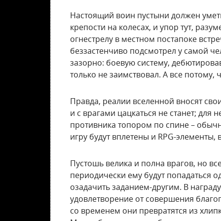
Настоящий воин пустыни должен уметь
крепости на колесах, и упор тут, разу
огнестрелу в местном постапоке вст
беззастенчиво подсмотрел у самой че
зазорно: боевую систему, дебютирова
только не заимствовал. А все потому, 
Правда, реалии вселенной вносят сво
и с врагами цацкаться не станет; для
противника топором по спине – обыч
игру будут вплетены и RPG-элементы, 
Пустошь велика и полна врагов, но вс
периодически ему будут попадаться 
озадачить заданием-другим. В награду
удовлетворение от совершения благог
со временем они превратятся из хлип