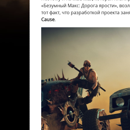
«Безумный Макс: Дорога ярости», воз
тот факт, что разработкой проекта зан
Cause
.