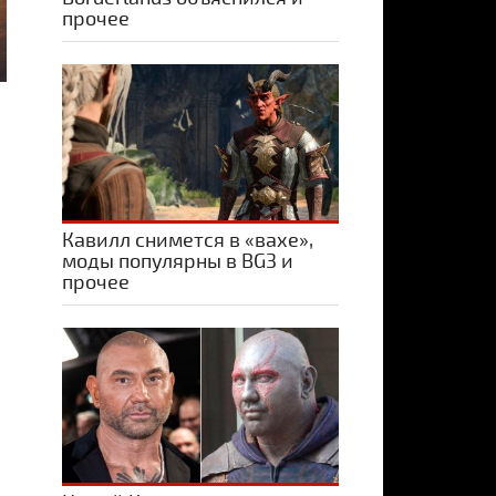
прочее
Кавилл снимется в «вахе»,
моды популярны в BG3 и
прочее