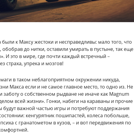
были к Максу жестоки и несправедливы: мало того, что
обобрав до нитки, оставили умирать в пустыне, так еще
. И это в мире, где почти каждый встречный –
 страха, упрека и мозгов!
маги в таком неблагоприятном окружении никуда,
ни Макса если и не самое главное место, то одно из. Не
и заботу о собственном рыдване не иначе как Magnum
«делом всей жизни». Гонки, набеги на караваны и прочие
 будут важной частью игры и потребуют поддержания
стоянии: кенгурятник пошипастей, колеса побольше,
сиха с гранатометом в кузов, – и вот передвижения по
 комфортней.