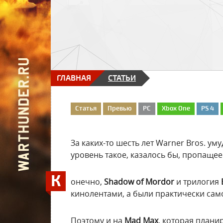
ГЛАВНАЯ
СТАТЬИ
Статья
Превью
PC
Xbox One
PS 4
За каких-то шесть лет Warner Bros. у
уровень такое, казалось бы, пропащее
К
онечно,
Shadow of Mordor
и трилогия
кинолентами, а были практически само
Поэтому и на
Mad Max
, которая плани