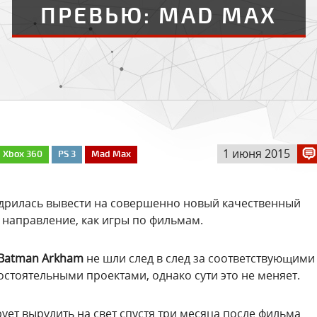
ПРЕВЬЮ: MAD MAX
1 июня 2015
Xbox 360
PS 3
Mad Max
мудрилась вывести на совершенно новый качественный
 направление, как игры по фильмам.
Batman Arkham
не шли след в след за соответствующими
стоятельными проектами, однако сути это не меняет.
рует вырулить на свет спустя три месяца после фильма