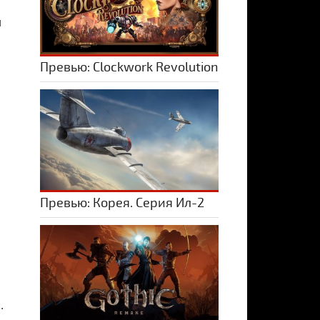
й
Превью: Clockwork Revolution
Превью: Корея. Серия Ил-2
.